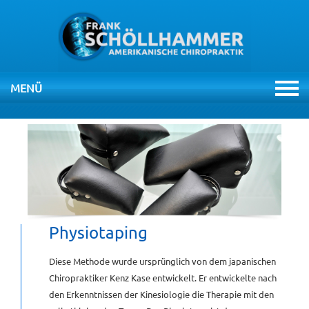
MENÜ
NAVIGATION
ÜBERSPRINGEN
HOME
PRAXIS
THERAPIEN
Physiotaping
CHIROPRAKTIK
Diese Methode wurde ursprünglich von dem japanischen
Chiropraktiker Kenz Kase entwickelt. Er entwickelte nach
den Erkenntnissen der Kinesiologie die Therapie mit den
VIDEOS