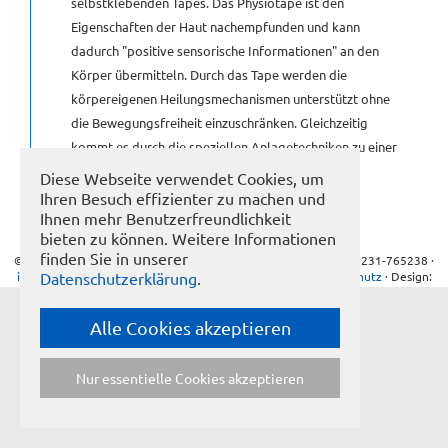
selbstklebenden Tapes. Das Physiotape ist den
Eigenschaften der Haut nachempfunden und kann
KONTAKT
dadurch "positive sensorische Informationen" an den
Körper übermitteln. Durch das Tape werden die
körpereigenen Heilungsmechanismen unterstützt ohne
GÄSTEBUCH
die Bewegungsfreiheit einzuschränken. Gleichzeitig
kommt es durch die speziellen Anlagetechniken zu einer
LINKS
Verbesserung der Mikrozirkulation und zu einer
Diese Webseite verwendet Cookies, um
Harmonisierung der Muskelkontraktionen.
Ihren Besuch effizienter zu machen und
[NBSP]
Ihnen mehr Benutzerfreundlichkeit
bieten zu können. Weitere Informationen
finden Sie in unserer
© Frank Schöllhammer · Seegerstr. 9 · 75180 Pforzheim · Tel: 07231-765238 ·
info@naturheilpraxis-schoellhammer.de
·
Impressum
·
Datenschutz
· Design:
Datenschutzerklärung
.
buero-01.de
Alle Cookies akzeptieren
Nur essentielle Cookies akzeptieren