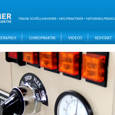
FRANK SCHÖLLHAMMER • HEILPRAKTIKER • NATURHEILPRAXIS
NAVIGATION
HERAPIEN
CHIROPRAKTIK
VIDEOS
KONTAKT
ÜBERSPRINGEN
[NBSP]