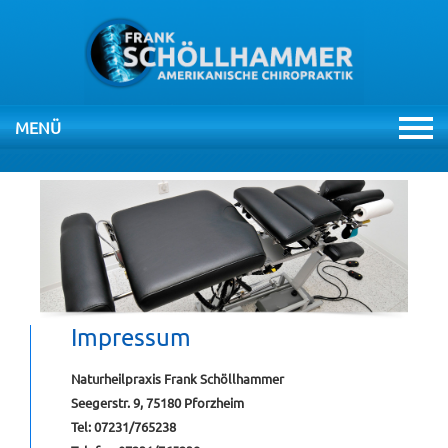
MENÜ
NAVIGATION
ÜBERSPRINGEN
HOME
PRAXIS
THERAPIEN
Impressum
CHIROPRAKTIK
Naturheilpraxis Frank Schöllhammer
Seegerstr. 9, 75180 Pforzheim
Tel: 07231/765238
VIDEOS