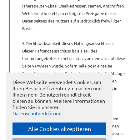
(Therapeuten-Liste: Email-adressen, Namen, Anschriften,
Webseiten) besteht, so erfolgt die Preisgabe dieser
Daten seitens des Nutzers auf ausdrücklich freiwilliger
Basis.
5. Rechtswirksamkeit dieses Haftungsausschlusses
Dieser Haftungsausschluss ist als Teil des
Internetangebotes zu betrachten, von dem aus auf diese
Seite verwiesen wurde. Sofern Teile oder einzelne
Formulierungen dieses Textes der geltenden Rechtslage
nicht, nicht mehr oder nicht vollständig entsprechen
Diese Webseite verwendet Cookies, um
Ihren Besuch effizienter zu machen und
sollten, bleiben die übrigen Teile des Dokumentes in
Ihnen mehr Benutzerfreundlichkeit
ihrem Inhalt und ihrer Gültigkeit davon unberührt.
bieten zu können. Weitere Informationen
finden Sie in unserer
6. Aufforderung zum Verlassen
Datenschutzerklärung
.
Wenn Sie die oben angeführten Bedingungen für den
Gebrauch dieser Webseiten nicht akzeptieren können
Alle Cookies akzeptieren
oder wollen, bitten wir Sie, diese Web-Site zu verlassen.