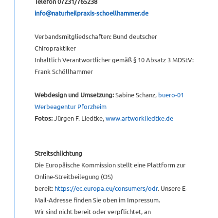
Telefon 07231/765238
info@naturheilpraxis-schoellhammer.de
KONTAKT
Verbandsmitgliedschaften: Bund deutscher
Chiropraktiker
GÄSTEBUCH
Inhaltlich Verantwortlicher gemäß § 10 Absatz 3 MDStV:
Frank Schöllhammer
LINKS
Webdesign und Umsetzung:
Sabine Schanz,
buero-01
[NBSP]
Werbeagentur Pforzheim
Fotos:
Jürgen F. Liedtke,
www.artworkliedtke.de
Streitschlichtung
Die Europäische Kommission stellt eine Plattform zur
Online-Streitbeilegung (OS)
bereit:
https://ec.europa.eu/consumers/odr
. Unsere E-
Mail-Adresse finden Sie oben im Impressum.
Wir sind nicht bereit oder verpflichtet, an