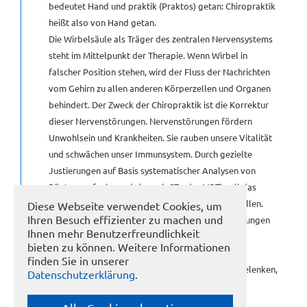
bedeutet Hand und praktik (Praktos) getan: Chiropraktik
heißt also von Hand getan.
KONTAKT
Die Wirbelsäule als Träger des zentralen Nervensystems
steht im Mittelpunkt der Therapie. Wenn Wirbel in
GÄSTEBUCH
falscher Position stehen, wird der Fluss der Nachrichten
vom Gehirn zu allen anderen Körperzellen und Organen
behindert. Der Zweck der Chiropraktik ist die Korrektur
LINKS
dieser Nervenstörungen. Nervenstörungen fördern
Unwohlsein und Krankheiten. Sie rauben unsere Vitalität
[NBSP]
und schwächen unser Immunsystem. Durch gezielte
Justierungen auf Basis systematischer Analysen von
Röntgenaufnahmen (wie auch CT oder MRT) soll das
Rückenmark seine Funktionen wieder normal erfüllen.
Diese Webseite verwendet Cookies, um
Ihren Besuch effizienter zu machen und
Dadurch werden Schmerzen oder auch Organstörungen
Ihnen mehr Benutzerfreundlichkeit
des gesamten Körpers gezielt beseitigt, ohne
bieten zu können. Weitere Informationen
Schmerzmittel zu verwenden. Neben Rücken und
finden Sie in unserer
Bandscheiben werden auch Fehlstellungen von Gelenken,
Datenschutzerklärung
.
Verspannungen, Kribbeln, Taubheitsgefühle,
Kopfschmerzen, Nieren-, Leber- und Herz-