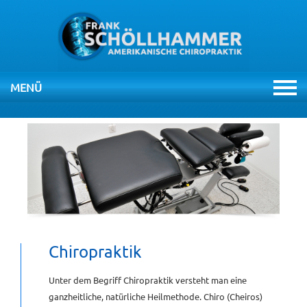
MENÜ
NAVIGATION
ÜBERSPRINGEN
HOME
PRAXIS
THERAPIEN
Chiropraktik
CHIROPRAKTIK
Unter dem Begriff Chiropraktik versteht man eine
VIDEOS
ganzheitliche, natürliche Heilmethode. Chiro (Cheiros)