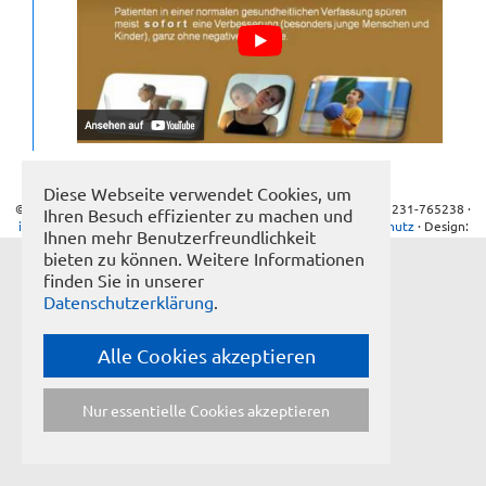
KONTAKT
GÄSTEBUCH
LINKS
Diese Webseite verwendet Cookies, um
© Frank Schöllhammer · Seegerstr. 9 · 75180 Pforzheim · Tel: 07231-765238 ·
Ihren Besuch effizienter zu machen und
[NBSP]
info@naturheilpraxis-schoellhammer.de
·
Impressum
·
Datenschutz
· Design:
Ihnen mehr Benutzerfreundlichkeit
buero-01.de
bieten zu können. Weitere Informationen
finden Sie in unserer
Datenschutzerklärung
.
Alle Cookies akzeptieren
Nur essentielle Cookies akzeptieren