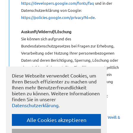
https://developers.google.com/fonts/faq
und in der
Datenschutzerklärung von Google:
https://policies.google.com/privacy?hl=de
.
Auskunft/Widerruf/Löschung
Sie können sich aufgrund des
Bundesdatenschutzgesetzes bei Fragen zur Erhebung,
Verarbeitung oder Nutzung Ihrer personenbezogenen
Daten und deren Berichtigung, Sperrung, Löschung oder
einem Widerruf einer erteilten Einwilligung unentgeltlich
an uns wenden. Wir weisen darauf hin, dass Ihnen ein
Diese Webseite verwendet Cookies, um
Ihren Besuch effizienter zu machen und
Recht auf Berichtigung falscher Daten oder Löschung
Ihnen mehr Benutzerfreundlichkeit
personenbezogener Daten zusteht, sollte diesem
bieten zu können. Weitere Informationen
Anspruch keine gesetzliche Aufbewahrungspflicht
finden Sie in unserer
entgegenstehen.
Datenschutzerklärung
.
Muster-Datenschutzerklärung
der
Anwaltskanzlei Weiß &
Alle Cookies akzeptieren
Partner