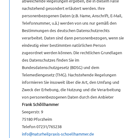
abweichende Regelungen ergeben, die in diesem Falle
nachstehend gesondert erläutert werden. Ihre
KONTAKT
personenbezogenen Daten (z.B. Name, Anschrift, E-Mail,
Telefonnummer, u.ä.) werden von uns nur gemäß den
Bestimmungen des deutschen Datenschutzrechts
GÄSTEBUCH
verarbeitet. Daten sind dann personenbezogen, wenn sie
eindeutig einer bestimmten natürlichen Person
LINKS
zugeordnet werden können. Die rechtlichen Grundlagen
des Datenschutzes finden Sie im
[NBSP]
Bundesdatenschutzgesetz (BDSG) und dem
Telemediengesetz (TMG). Nachstehende Regelungen
informieren Sie insoweit über die Art, den Umfang und
Zweck der Erhebung, die Nutzung und die Verarbeitung
von personenbezogenen Daten durch den Anbieter
Frank Schöllhammer
Seegerstr. 9
75180 Pforzheim
Telefon 07231/765238
info@naturheilpraxis-schoellhammer.de