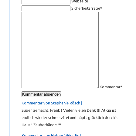
Webseite
Pflichtfeld
Was
Sicherheitsfrage
*
KONTAKT
Pflichtfeld
ist
die
Summe
GÄSTEBUCH
aus
1
LINKS
und
3?
[NBSP]
Kommentar
*
Kommentar von Stephanie Rösch |
Super gemacht, Frank ! Vielen vielen Dank !!! Alicia ist
endlich wieder schmerzfrei und hüpft glücklich durch's
Haus ! Zauberhände !!!
Kommentar von Holger Würstlin |