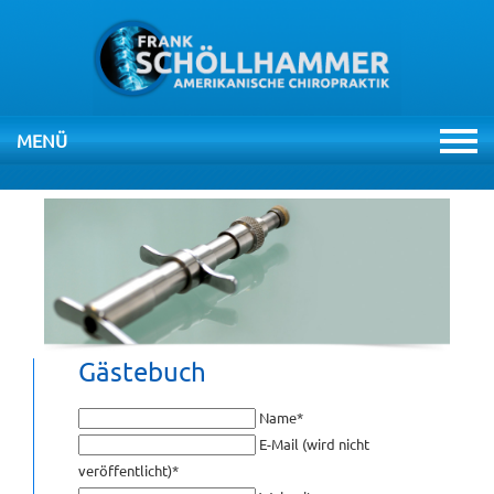
MENÜ
NAVIGATION
ÜBERSPRINGEN
HOME
PRAXIS
THERAPIEN
Gästebuch
CHIROPRAKTIK
Pflichtfeld
Name
*
Pflichtfeld
E-Mail (wird nicht
veröffentlicht)
*
VIDEOS