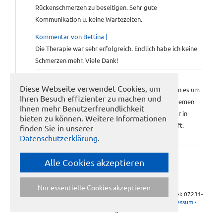
Rückenschmerzen zu beseitigen. Sehr gute
Kommunikation u. keine Wartezeiten.
Kommentar von Bettina |
Die Therapie war sehr erfolgreich. Endlich habe ich keine
Schmerzen mehr. Viele Dank!
Kommentar von Klaus Leicht |
Diese Webseite verwendet Cookies, um
Seit vielen Jahren für mich die beste Adresse wenn es um
Ihren Besuch effizienter zu machen und
Chiropraktik geht. Schnelle Hilfe bei akuten Problemen
Ihnen mehr Benutzerfreundlichkeit
ohne die sonst üblichen Schmerzmittel Man ist hier in
bieten zu können. Weitere Informationen
besten Händen was Diagnose und Therapie betrifft.
finden Sie in unserer
Weiter so Herr Schöllhammer!!!!
Datenschutzerklärung
.
Seite 6 von 10
Alle Cookies akzeptieren
Anfang
Zurück
3
4
5
6
7
8
9
Vorwärts
Ende
Nur essentielle Cookies akzeptieren
© Frank Schöllhammer · Seegerstr. 9 · 75180 Pforzheim · Tel: 07231-
765238 ·
info@naturheilpraxis-schoellhammer.de
·
Impressum
·
Datenschutz
· Design:
buero-01.de